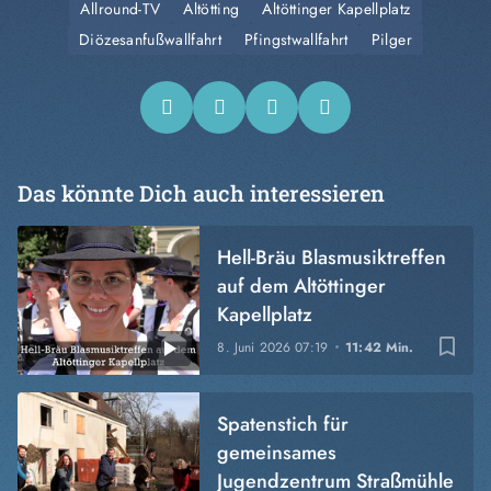
Allround-TV
Altötting
Altöttinger Kapellplatz
Diözesanfußwallfahrt
Pfingstwallfahrt
Pilger
Das könnte Dich auch interessieren
Hell-Bräu Blasmusiktreffen
auf dem Altöttinger
Kapellplatz
bookmark_border
8. Juni 2026
07:19
11:42 Min.
Spatenstich für
gemeinsames
Jugendzentrum Straßmühle