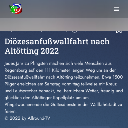
menu
bookmark_border
So., 05.06.2022
, 16:18 Uhr
/
play_circle_outline
02:18
Diözesanfußwallfahrt nach
Altötting 2022
Jedes Jahr zu Pfingsten machen sich viele Menschen aus
Regensburg auf den 111 Kilometer langen Weg um an der
Diözesanfußwallfahrt nach Altötting teilzunehmen. Etwa 1500
Pilger erreichten am Samstag vormittag teilweise mit Kreuz
und Lautsprecher bepackt, bei herrlichem Wetter, freudig und
glücklich den Altöttinger Kapellplatz um am
Pfingstwochenende die Gottesdienste in der Wallfahrtstadt zu
feiern.
© 2022 by Allround-TV