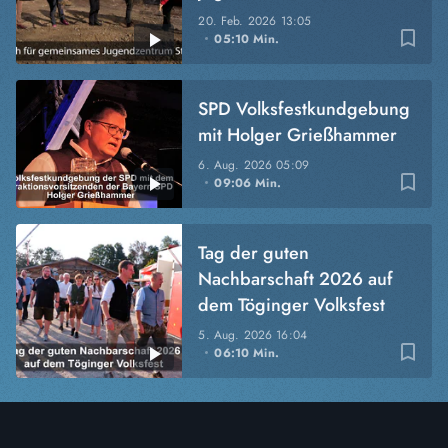
20. Feb. 2026
13:05
bookmark_border
05:10 Min.
SPD Volksfestkundgebung
mit Holger Grießhammer
6. Aug. 2026
05:09
bookmark_border
09:06 Min.
Tag der guten
Nachbarschaft 2026 auf
dem Töginger Volksfest
5. Aug. 2026
16:04
bookmark_border
06:10 Min.