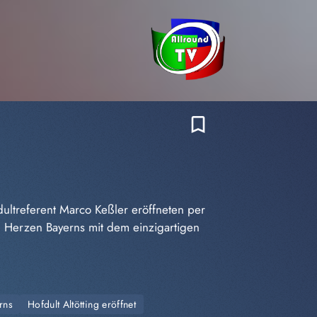
bookmark_border
dultreferent Marco Keßler eröffneten per
 im Herzen Bayerns mit dem einzigartigen
rns
Hofdult Altötting eröffnet