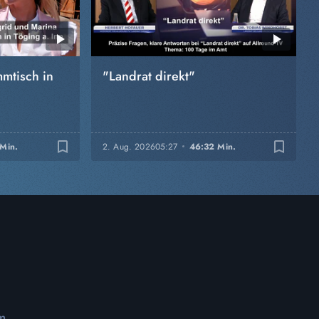
mtisch in
"Landrat direkt"
bookmark_border
bookmark_border
 Min.
2. Aug. 2026
05:27
46:32 Min.
m