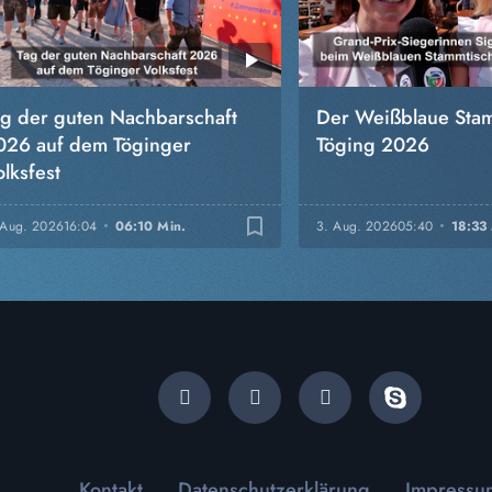
ag der guten Nachbarschaft
Der Weißblaue Stam
026 auf dem Töginger
Töging 2026
lksfest
bookmark_border
 Aug. 2026
16:04
06:10 Min.
3. Aug. 2026
05:40
18:33
Kontakt
Datenschutzerklärung
Impressu