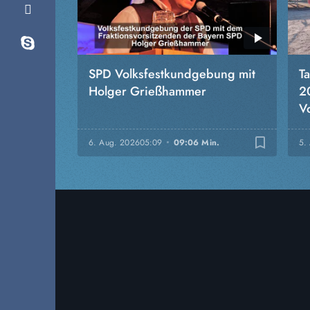
SPD Volksfestkundgebung mit
T
Holger Grießhammer
2
Vo
bookmark_border
6. Aug. 2026
05:09
09:06 Min.
5.