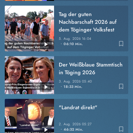
Tag der guten
Nachbarschaft 2026 auf
dem Töginger Volksfest
5. Aug. 2026
16:04
bookmark_border
06:10 Min.
Der Weißblaue Stammtisch
in Töging 2026
3. Aug. 2026
05:40
bookmark_border
18:33 Min.
"Landrat direkt"
2. Aug. 2026
05:27
bookmark_border
46:32 Min.