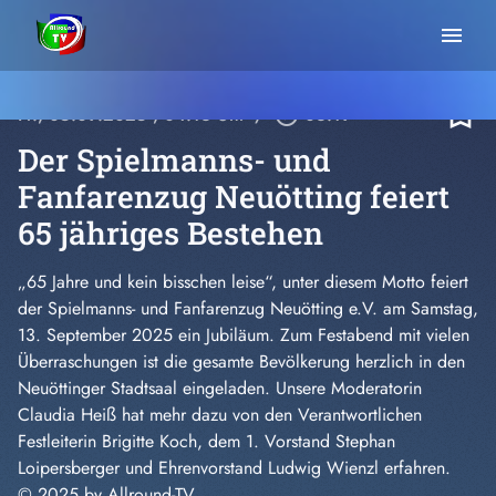
menu
bookmark_border
Fr., 05.09.2025
, 04:16 Uhr
/
play_circle_outline
06:19
Der Spielmanns- und
Fanfarenzug Neuötting feiert
65 jähriges Bestehen
„65 Jahre und kein bisschen leise“, unter diesem Motto feiert
der Spielmanns- und Fanfarenzug Neuötting e.V. am Samstag,
13. September 2025 ein Jubiläum. Zum Festabend mit vielen
Überraschungen ist die gesamte Bevölkerung herzlich in den
Neuöttinger Stadtsaal eingeladen. Unsere Moderatorin
Claudia Heiß hat mehr dazu von den Verantwortlichen
Festleiterin Brigitte Koch, dem 1. Vorstand Stephan
Loipersberger und Ehrenvorstand Ludwig Wienzl erfahren.
© 2025 by Allround-TV