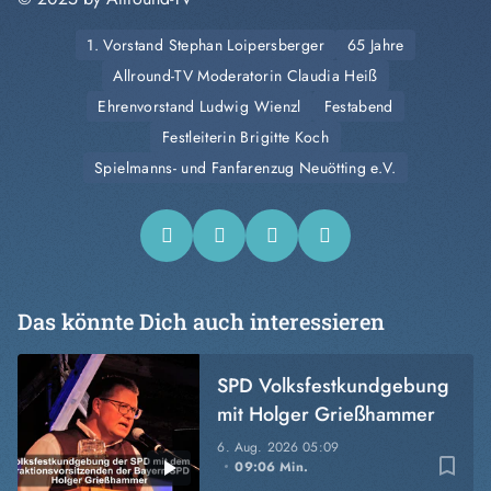
1. Vorstand Stephan Loipersberger
65 Jahre
Allround-TV Moderatorin Claudia Heiß
Ehrenvorstand Ludwig Wienzl
Festabend
Festleiterin Brigitte Koch
Spielmanns- und Fanfarenzug Neuötting e.V.
Das könnte Dich auch interessieren
SPD Volksfestkundgebung
mit Holger Grießhammer
6. Aug. 2026
05:09
bookmark_border
09:06 Min.