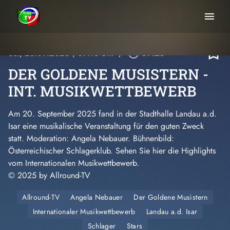
menu
bookmark_border
So., 28.09.2025
, 07:18 Uhr
/
play_circle_outline
59:25
DER GOLDENE MUSISTERN -
INT. MUSIKWETTBEWERB
Am 20. September 2025 fand in der Stadthalle Landau a.d.
Isar eine musikalische Veranstaltung für den guten Zweck
statt. Moderation: Angela Nebauer. Bühnenbild:
Österreichischer Schlagerklub. Sehen Sie hier die Highlights
vom Internationalen Musikwettbewerb.
© 2025 by Allround-TV
Allround-TV
Angela Nebauer
Der Goldene Musistern
Internationaler Musikwettbewerb
Landau a.d. Isar
Schlager
Stars