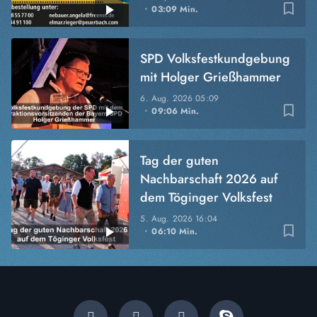
bookmark_border
03:09 Min.
SPD Volksfestkundgebung
mit Holger Grießhammer
6. Aug. 2026
05:09
bookmark_border
09:06 Min.
Tag der guten
Nachbarschaft 2026 auf
dem Töginger Volksfest
5. Aug. 2026
16:04
bookmark_border
06:10 Min.