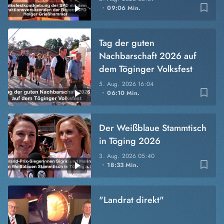
bookmark_border
09:06 Min.
Tag der guten
Nachbarschaft 2026 auf
dem Töginger Volksfest
5. Aug. 2026
16:04
bookmark_border
06:10 Min.
Der Weißblaue Stammtisch
in Töging 2026
3. Aug. 2026
05:40
bookmark_border
18:33 Min.
"Landrat direkt"