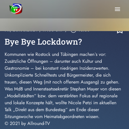
menu
bookmark_border
Fr., 26.03.2021
, 17:08 Uhr
/
play_circle_outline
13:30
Bye Bye Lockdown?
Kommunen wie Rostock und Tübingen machen`s vor:
Zusätzliche Öffnungen – darunter auch Kultur und
Gastronomie – bei konstant niedrigen Inzidenzwerten.
Unkomplizierte Schnelltests und Bürgermeister, die sich
trauen, diesen Weg (mit noch offenem Ausgang) zu gehen.
Was MdB und Innenstaatssekretär Stephan Mayer von diesen
„Modellstädten“ bzw. dem verstärkten Fokus auf regionale
und lokale Konzepte hält, wollte Nicole Petzi im aktuellen
Talk „Direkt aus dem Bundestag“ am Ende dieser
Sitzungswoche vom Heimatabgeordneten wissen.
© 2021 by Allround-TV