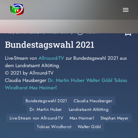
menu
bookmark_border
Mo., 27.09.2021
, 17:39 Uhr
/
play_circle_outline
46:01
Bundestagswahl 2021
Live-Stream von
Allround-TV
zur Bundestagswahl 2021 aus
dem Landratsamt Altötting.
© 2021 by Allround-TV
Claudia Hausberger
Dr. Martin Huber
Walter Göbl
Tobias
Windhorst
Max Heimerl
Bundestagswahl 2021
Claudia Hausberger
Dr. Martin Huber
Landratsamt Altötting
Live-Stream von Allround-TV
Max Heimerl
Stephan Mayer
Tobias Windhorst
Walter Göbl