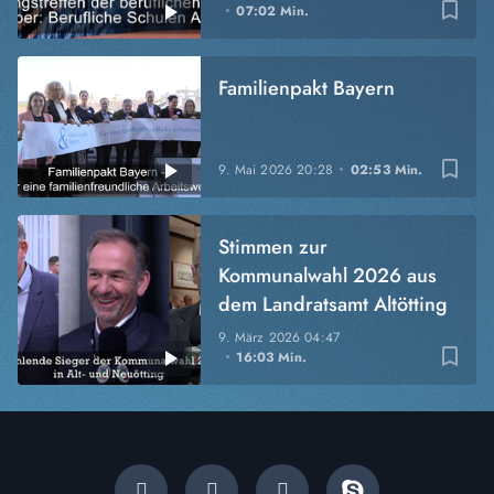
bookmark_border
07:02 Min.
Familienpakt Bayern
bookmark_border
9. Mai 2026
20:28
02:53 Min.
Stimmen zur
Kommunalwahl 2026 aus
dem Landratsamt Altötting
9. März 2026
04:47
bookmark_border
16:03 Min.