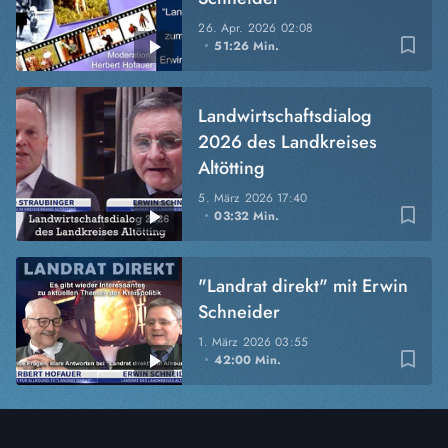
26. Apr. 2026
02:08
bookmark_border
51:26 Min.
Landwirtschaftsdialog
2026 des Landkreises
Altötting
5. März 2026
17:40
bookmark_border
03:32 Min.
"Landrat direkt" mit Erwin
Schneider
1. März 2026
03:55
bookmark_border
42:00 Min.