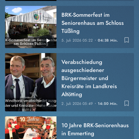
BRK-Sommerfest im
Seniorenhaus am Schloss
Tüßling
bookmark_border
5. Juli 2026
05:22
04:38 Min.
Verabschiedung
ausgeschiedener
Bürgermeister und
Kreisräte im Landkreis
Altötting
bookmark_border
2. Juli 2026
05:49
14:50 Min.
10 Jahre BRK-Seniorenhaus
in Emmerting