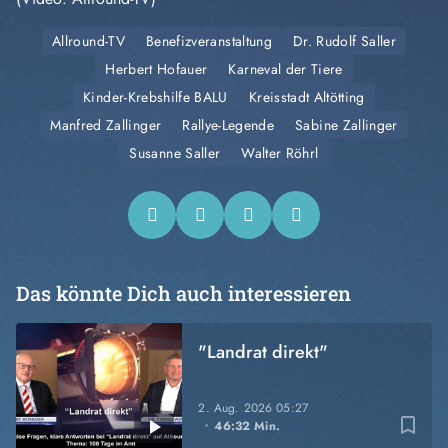
Allround-TV
Benefizveranstaltung
Dr. Rudolf Saller
Herbert Hofauer
Karneval der Tiere
Kinder-Krebshilfe BALU
Kreisstadt Altötting
Manfred Zallinger
Rallye-Legende
Sabine Zallinger
Susanne Saller
Walter Röhrl
Das könnte Dich auch interessieren
"Landrat direkt"
2. Aug. 2026
05:27
bookmark_border
46:32 Min.