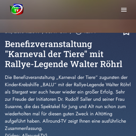
menu
bookmark_border
Di., 23.04.2019
, 03:47 Uhr
/
play_circle_outline
12:14
Benefizveranstaltung
"Karneval der Tiere" mit
Rallye-Legende Walter Röhrl
Die Benefizveranstaltung „Karneval der Tiere“ zugunsten der
Kinder-Krebshilfe „BALU“ mit der Rallye-Legende Walter Röhrl
als Stargast war auch heuer wieder ein großer Erfolg. Sehr
zur Freude der Initiatoren Dr. Rudolf Saller und seiner Frau
Susanne, die das Spektakel für Jung und Alt nun schon zum
wiederholten mal für diesen guten Zweck in Altötting
aufgeführt haben. Allround-TV zeigt Ihnen eine ausführliche
Zusammenfassung.
(Video: Allround-TV)