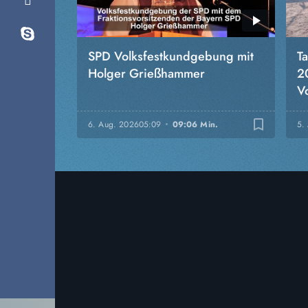
SPD Volksfestkundgebung mit
T
Holger Grießhammer
2
Vo
bookmark_border
6. Aug. 2026
05:09
09:06 Min.
5.