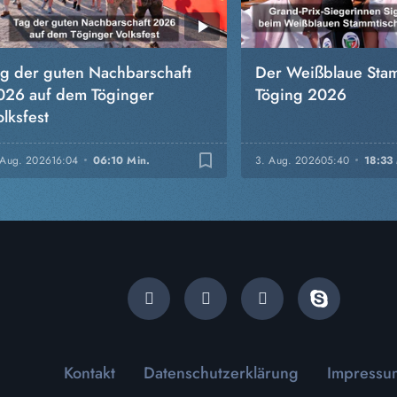
ag der guten Nachbarschaft
Der Weißblaue Stam
026 auf dem Töginger
Töging 2026
lksfest
bookmark_border
 Aug. 2026
16:04
06:10 Min.
3. Aug. 2026
05:40
18:33
Kontakt
Datenschutzerklärung
Impressu