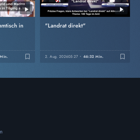
mtisch in
"Landrat direkt"
bookmark_border
bookmark_border
 Min.
2. Aug. 2026
05:27
46:32 Min.
m