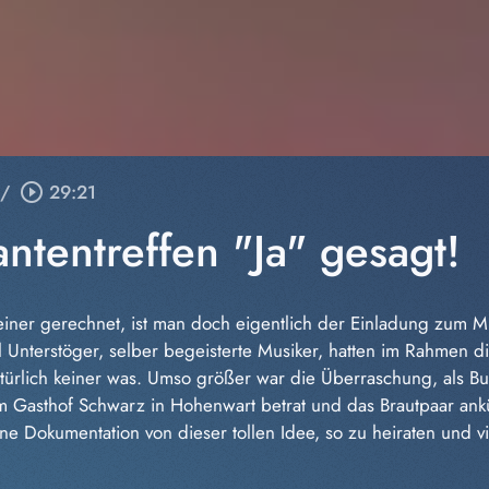
/
play_circle_outline
29:21
ntentreffen "Ja" gesagt!
keiner gerechnet, ist man doch eigentlich der Einladung zum M
 Unterstöger, selber begeisterte Musiker, hatten im Rahmen d
türlich keiner was. Umso größer war die Überraschung, als B
m Gasthof Schwarz in Hohenwart betrat und das Brautpaar ankü
ne Dokumentation von dieser tollen Idee, so zu heiraten und v