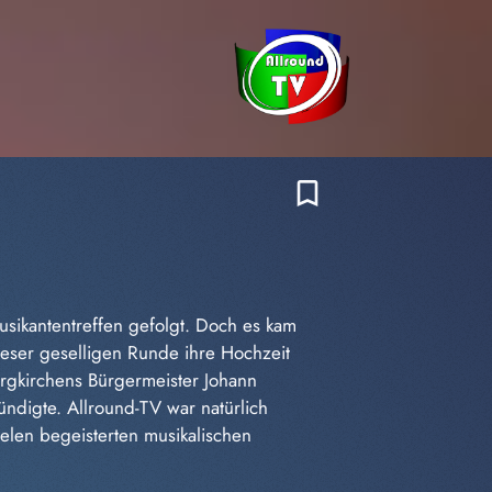
bookmark_border
usikantentreffen gefolgt. Doch es kam
ieser geselligen Runde ihre Hochzeit
urgkirchens Bürgermeister Johann
ndigte. Allround-TV war natürlich
ielen begeisterten musikalischen