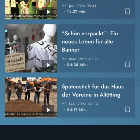
25. Juni 2026
05:41
bookmark_border
14:37 Min.
"Schön verpackt" - Ein
neues Leben für alte
Banner
26. März 2026
05:11
bookmark_border
04:25 Min.
Spatenstich für das Haus
der Vereine in Altötting
25. Feb. 2026
06:34
bookmark_border
04:17 Min.