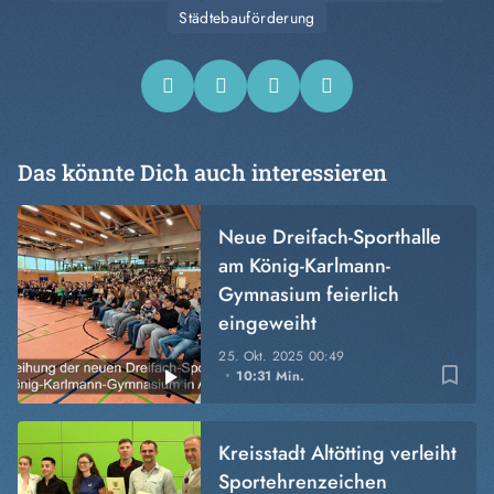
Städtebauförderung
Das könnte Dich auch interessieren
Neue Dreifach-Sporthalle
am König-Karlmann-
Gymnasium feierlich
eingeweiht
25. Okt. 2025
00:49
bookmark_border
10:31 Min.
Kreisstadt Altötting verleiht
Sportehrenzeichen