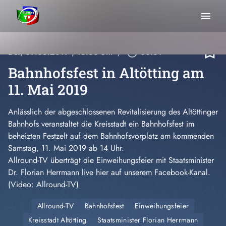
menu
bookmark_border
Do., 09.05.2019
, 15:53 Uhr
/
play_circle_outline
00:51
Bahnhofsfest in Altötting am
11. Mai 2019
Anlässlich der abgeschlossenen Revitalisierung des Altöttinger
Bahnhofs veranstaltet die Kreisstadt ein Bahnhofsfest im
beheizten Festzelt auf dem Bahnhofsvorplatz am kommenden
Samstag, 11. Mai 2019 ab 14 Uhr.
Allround-TV überträgt die Einweihungsfeier mit Staatsminister
Dr. Florian Herrmann live hier auf unserem Facebook-Kanal.
(Video: Allround-TV)
Allround-TV
Bahnhofsfest
Einweihungsfeier
Kreisstadt Altötting
Staatsminister Florian Herrmann