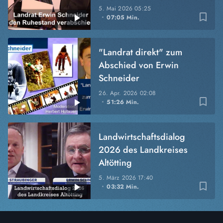
5. Mai 2026
05:25
bookmark_border
07:05 Min.
"Landrat direkt" zum
Abschied von Erwin
Schneider
26. Apr. 2026
02:08
bookmark_border
51:26 Min.
Landwirtschaftsdialog
2026 des Landkreises
Altötting
5. März 2026
17:40
bookmark_border
03:32 Min.