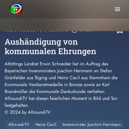
menu
bookmark_border
So., 01.12.2024
, 17:52 Uhr
/
play_circle_outline
04:58
Aushändigung von
kommunalen Ehrungen
Altöttings Landrat Erwin Schneider hat im Auftrag des
Bayerischen Innenministers Joachim Herrmann an Stefan
Grünfelder aus Töging und Heinz Cecil aus Stammham die
Kommunale Verdienstmedaille in Bronze sowie an Karl
Brandmüller die Kommunale Dankurkunde verliehen.
Allround-TV
hat diesen feierlichen Moment in Bild und Ton
festgehalten.
© 2024 by Allround-TV
Allround-TV
Heinz Cecil
Innenminister Joachim Herrmann