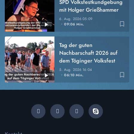
SPD Volksfestkundgebung
mit Holger Grießhammer
6. Aug. 2026
05:09
bookmark_border
09:06 Min.
Tag der guten
Nachbarschaft 2026 auf
dem Töginger Volksfest
5. Aug. 2026
16:04
bookmark_border
06:10 Min.