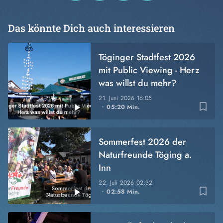
Das könnte Dich auch interessieren
Töginger Stadtfest 2026
mit Public Viewing - Herz
was willst du mehr?
21. Juni 2026
16:05
bookmark_border
05:20 Min.
Sommerfest 2026 der
Naturfreunde Töging a.
Inn
22. Juli 2026
02:32
bookmark_border
02:58 Min.