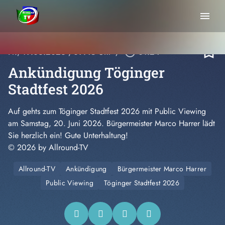
menu
bookmark_border
Fr., 19.06.2026
, 09:45 Uhr
/
play_circle_outline
01:24
Ankündigung Töginger
Stadtfest 2026
Auf gehts zum Töginger Stadtfest 2026 mit Public Viewing
am Samstag, 20. Juni 2026. Bürgermeister Marco Harrer lädt
Sie herzlich ein! Gute Unterhaltung!
© 2026 by Allround-TV
Allround-TV
Ankündigung
Bürgermeister Marco Harrer
Public Viewing
Töginger Stadtfest 2026