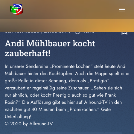
menu
bookmark_border
So., 15.11.2020
, 20:03 Uhr
/
play_circle_outline
43:13
Andi Mühlbauer kocht
zauberhaft!
In unserer Sendereihe „Prominente kochen“ steht heute Andi
Mühlbauer hinter den Kochtöpfen. Auch die Magie spielt eine
große Rolle in dieser Sendung, denn als „Prestigio“
verzaubert er regelmäßig seine Zuschauer. „Sehen sie sich
nur ähnlich, oder kocht Prestigio auch so gut wie Frank
Rosin?“ Die Auflösung gibt es hier auf Allround-TV in den
nächsten gut 40 Minuten beim „Promikochen.“ Gute
Unterhaltung!
© 2020 by Allround-TV