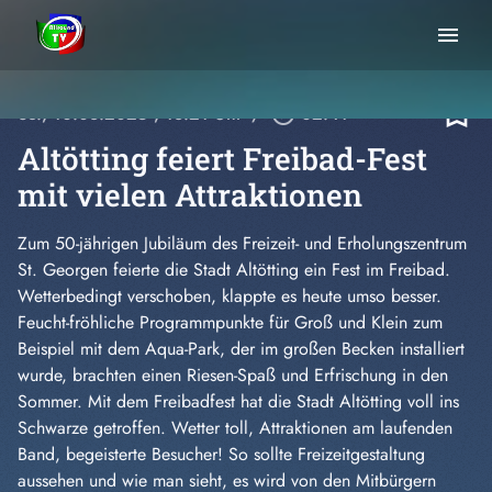
menu
bookmark_border
So., 10.08.2025
, 18:21 Uhr
/
play_circle_outline
02:41
Altötting feiert Freibad-Fest
mit vielen Attraktionen
Zum 50-jährigen Jubiläum des Freizeit- und Erholungszentrum
St. Georgen feierte die Stadt Altötting ein Fest im Freibad.
Wetterbedingt verschoben, klappte es heute umso besser.
Feucht-fröhliche Programmpunkte für Groß und Klein zum
Beispiel mit dem Aqua-Park, der im großen Becken installiert
wurde, brachten einen Riesen-Spaß und Erfrischung in den
Sommer. Mit dem Freibadfest hat die Stadt Altötting voll ins
Schwarze getroffen. Wetter toll, Attraktionen am laufenden
Band, begeisterte Besucher! So sollte Freizeitgestaltung
aussehen und wie man sieht, es wird von den Mitbürgern