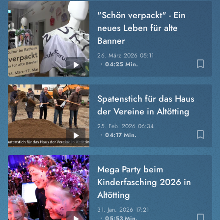
"Schön verpackt" - Ein
neues Leben für alte
Banner
26. März 2026
05:11
bookmark_border
04:25 Min.
Spatenstich für das Haus
der Vereine in Altötting
25. Feb. 2026
06:34
bookmark_border
04:17 Min.
Mega Party beim
Kinderfasching 2026 in
Altötting
31. Jan. 2026
17:21
bookmark_border
05:53 Min.