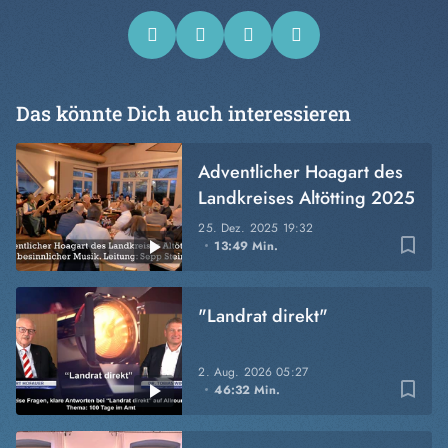
Das könnte Dich auch interessieren
Adventlicher Hoagart des
Landkreises Altötting 2025
25. Dez. 2025
19:32
bookmark_border
13:49 Min.
"Landrat direkt"
2. Aug. 2026
05:27
bookmark_border
46:32 Min.