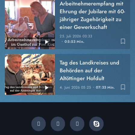
Arbeitnehmerempfang mit
Ehrung der Jubilare mit 60-
jähriger Zugehörigkeit zu
einer Gewerkschaft
25. Juli 2026
03:33
bookmark_border
05:53 Min.
Tag des Landkreises und
Behörden auf der
Altöttinger Hofdult
bookmark_border
4. Juni 2026
05:25
07:33 Min.