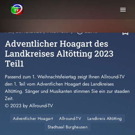
menu
bookmark_border
Mo., 25.12.2023
, 14:59 Uhr
/
play_circle_outline
22:18
Adventlicher Hoagart des
Landkreises Altötting 2023
Teil1
Passend zum 1. Weihnachtsfeiertag zeigt Ihnen Allround-TV
den 1. Teil vom Adventlichen Hoagart des Landkreises
Altötting. Sänger und Musikanten stimmen Sie ein zur staaden
Zeit.
© 2023 by Allround-TV
Adventlicher Hoagart
Allround-TV
Landkreis Altötting
Stadtsaal Burghausen