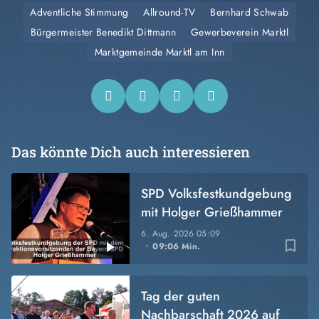
Adventliche Stimmung
Allround-TV
Bernhard Schwab
Bürgermeister Benedikt Dittmann
Gewerbeverein Marktl
Marktgemeinde Marktl am Inn
Das könnte Dich auch interessieren
SPD Volksfestkundgebung
mit Holger Grießhammer
6. Aug. 2026
05:09
bookmark_border
09:06 Min.
Tag der guten
Nachbarschaft 2026 auf