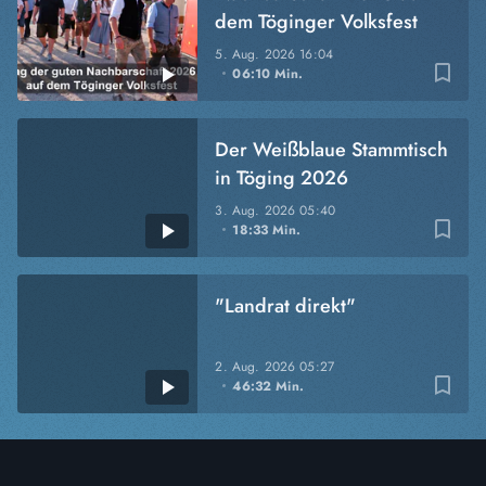
dem Töginger Volksfest
5. Aug. 2026
16:04
bookmark_border
06:10 Min.
Der Weißblaue Stammtisch
in Töging 2026
3. Aug. 2026
05:40
bookmark_border
18:33 Min.
"Landrat direkt"
2. Aug. 2026
05:27
bookmark_border
46:32 Min.