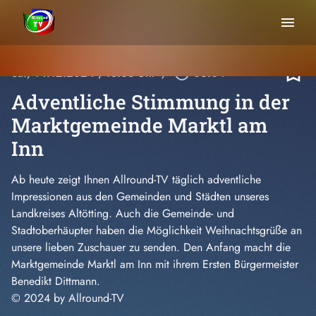
menu
bookmark_border
Sa., 14.12.2024
, 18:03 Uhr
/
play_circle_outline
06:04
Adventliche Stimmung in der
Marktgemeinde Marktl am
Inn
Ab heute zeigt Ihnen Allround-TV täglich adventliche
Impressionen aus den Gemeinden und Städten unseres
Landkreises Altötting. Auch die Gemeinde- und
Stadtoberhäupter haben die Möglichkeit Weihnachtsgrüße an
unsere lieben Zuschauer zu senden. Den Anfang macht die
Marktgemeinde Marktl am Inn mit ihrem Ersten Bürgermeister
Benedikt Dittmann.
© 2024 by Allround-TV