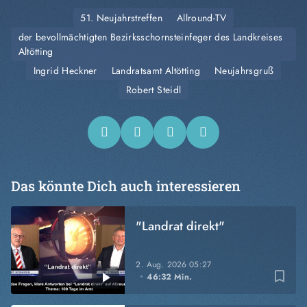
51. Neujahrstreffen
Allround-TV
der bevollmächtigten Bezirksschornsteinfeger des Landkreises
Altötting
Ingrid Heckner
Landratsamt Altötting
Neujahrsgruß
Robert Steidl
Das könnte Dich auch interessieren
"Landrat direkt"
2. Aug. 2026
05:27
bookmark_border
46:32 Min.