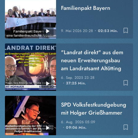
Familienpakt Bayern
bookmark_border
9. Mai 2026
20:28
02:53 Min.
"Landrat direkt" aus dem
neuen Erweiterungsbau
am Landratsamt Altötting
6. Sep. 2025
23:28
bookmark_border
37:25 Min.
SPD Volksfestkundgebung
mit Holger Grießhammer
6. Aug. 2026
05:09
bookmark_border
09:06 Min.