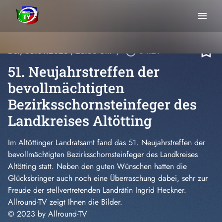
menu
bookmark_border
Do., 05.01.2023
, 23:56 Uhr
/
play_circle_outline
04:21
51. Neujahrstreffen der
bevollmächtigten
Bezirksschornsteinfeger des
Landkreises Altötting
Im Altöttinger Landratsamt fand das 51. Neujahrstreffen der
bevollmächtigten Bezirksschornsteinfeger des Landkreises
Altötting statt. Neben den guten Wünschen hatten die
Glücksbringer auch noch eine Überraschung dabei, sehr zur
Freude der stellvertretenden Landrätin Ingrid Heckner.
Allround-TV zeigt Ihnen die Bilder.
© 2023 by Allround-TV