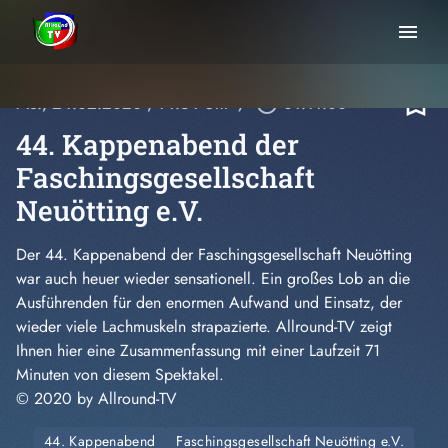
menu
bookmark_border
Mo., 24.02.2020
, 14:34 Uhr
/
play_circle_outline
01:11:00
44. Kappenabend der
Faschingsgesellschaft
Neuötting e.V.
Der 44. Kappenabend der Faschingsgesellschaft Neuötting
war auch heuer wieder sensationell. Ein großes Lob an die
Ausführenden für den enormen Aufwand und Einsatz, der
wieder viele Lachmuskeln strapazierte. Allround-TV zeigt
Ihnen hier eine Zusammenfassung mit einer Laufzeit 71
Minuten von diesem Spektakel.
© 2020 by Allround-TV
44. Kappenabend
Faschingsgesellschaft Neuötting e.V.