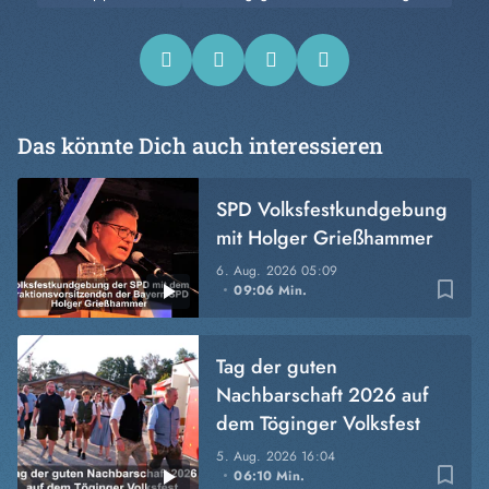
Das könnte Dich auch interessieren
SPD Volksfestkundgebung
mit Holger Grießhammer
6. Aug. 2026
05:09
bookmark_border
09:06 Min.
Tag der guten
Nachbarschaft 2026 auf
dem Töginger Volksfest
5. Aug. 2026
16:04
bookmark_border
06:10 Min.