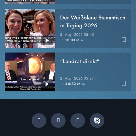
Der Weißblaue Stammtisch
in Töging 2026
3. Aug. 2026
05:40
bookmark_border
18:33 Min.
"Landrat direkt"
2. Aug. 2026
05:27
bookmark_border
46:32 Min.