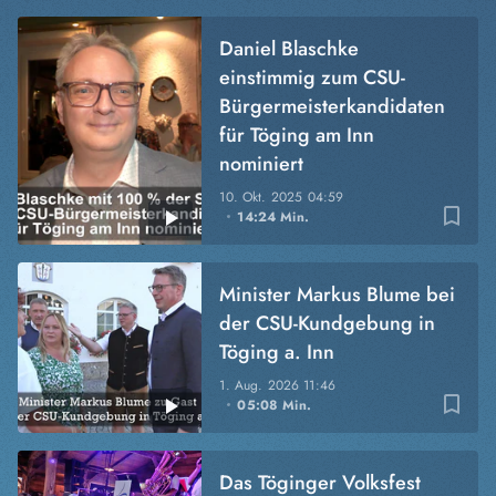
Daniel Blaschke
einstimmig zum CSU-
Bürgermeisterkandidaten
für Töging am Inn
nominiert
10. Okt. 2025
04:59
bookmark_border
14:24 Min.
Minister Markus Blume bei
der CSU-Kundgebung in
Töging a. Inn
1. Aug. 2026
11:46
bookmark_border
05:08 Min.
Das Töginger Volksfest