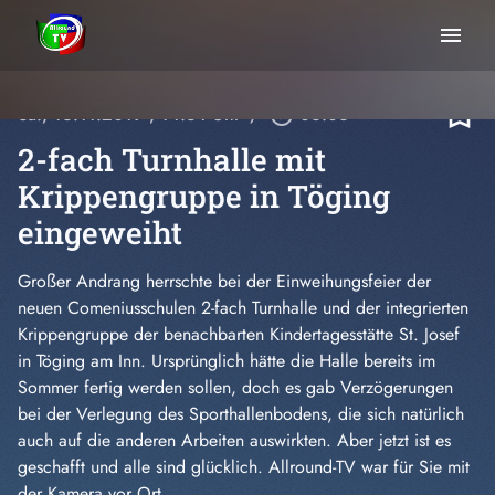
menu
bookmark_border
Sa., 16.11.2019
, 14:34 Uhr
/
play_circle_outline
06:06
2-fach Turnhalle mit
Krippengruppe in Töging
eingeweiht
Großer Andrang herrschte bei der Einweihungsfeier der
neuen Comeniusschulen 2-fach Turnhalle und der integrierten
Krippengruppe der benachbarten Kindertagesstätte St. Josef
in Töging am Inn. Ursprünglich hätte die Halle bereits im
Sommer fertig werden sollen, doch es gab Verzögerungen
bei der Verlegung des Sporthallenbodens, die sich natürlich
auch auf die anderen Arbeiten auswirkten. Aber jetzt ist es
geschafft und alle sind glücklich. Allround-TV war für Sie mit
der Kamera vor Ort.